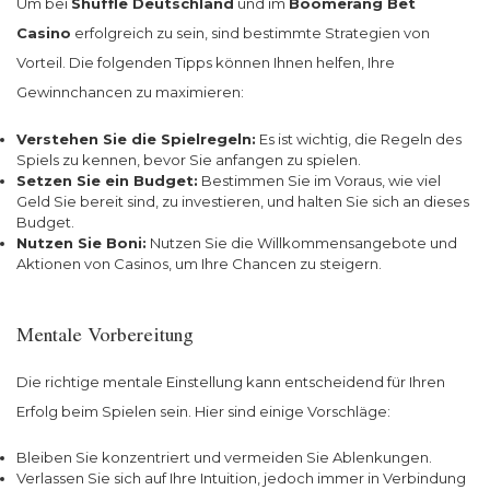
Um bei
Shuffle Deutschland
und im
Boomerang Bet
Casino
erfolgreich zu sein, sind bestimmte Strategien von
Vorteil. Die folgenden Tipps können Ihnen helfen, Ihre
Gewinnchancen zu maximieren:
Verstehen Sie die Spielregeln:
Es ist wichtig, die Regeln des
Spiels zu kennen, bevor Sie anfangen zu spielen.
Setzen Sie ein Budget:
Bestimmen Sie im Voraus, wie viel
Geld Sie bereit sind, zu investieren, und halten Sie sich an dieses
Budget.
Nutzen Sie Boni:
Nutzen Sie die Willkommensangebote und
Aktionen von Casinos, um Ihre Chancen zu steigern.
Mentale Vorbereitung
Die richtige mentale Einstellung kann entscheidend für Ihren
Erfolg beim Spielen sein. Hier sind einige Vorschläge:
Bleiben Sie konzentriert und vermeiden Sie Ablenkungen.
Verlassen Sie sich auf Ihre Intuition, jedoch immer in Verbindung